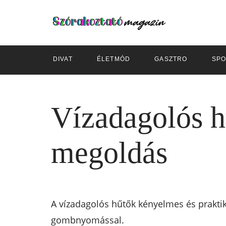
DIVAT
ÉLETMÓD
GASZTRO
SPO
Vízadagolós h
megoldás
A vízadagolós hűtők kényelmes és praktiku
gombnyomással.