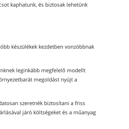
ácsot kaphatunk, és biztosak lehetünk
olcsóbb készülékek kezdetben vonzóbbnak
einknek leginkább megfelelő modellt
környezetbarát megoldást nyújt a
atosan szeretnék biztosítani a friss
árlásával járó költségeket és a műanyag