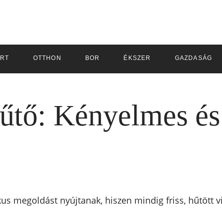
RT
OTTHON
BOR
ÉKSZER
GAZDASÁG
űtő: Kényelmes és
s megoldást nyújtanak, hiszen mindig friss, hűtött vi