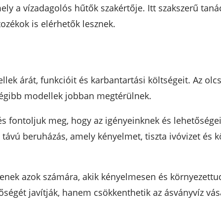
ely a vízadagolós hűtők szakértője. Itt szakszerű tan
ozékok is elérhetők lesznek.
lek árát, funkcióit és karbantartási költségeit. Az 
égibb modellek jobban megtérülnek.
 és fontoljuk meg, hogy az igényeinknek és lehetőség
 távú beruházás, amely kényelmet, tiszta ivóvizet és 
ntenek azok számára, akik kényelmesen és környezettud
ségét javítják, hanem csökkenthetik az ásványvíz vás