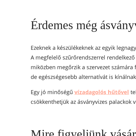
Érdemes még ásványv
Ezeknek a készülékeknek az egyik legnagy
A megfelelő szűrőrendszerrel rendelkező h
miközben megőrzik a szervezet számára 
de egészségesebb alternatívát is kínálnak
Egy jó minőségű
vízadagolós hűtővel
te
csökkenthetjük az ásványvizes palackok vá
Mire figyeljünk vásá