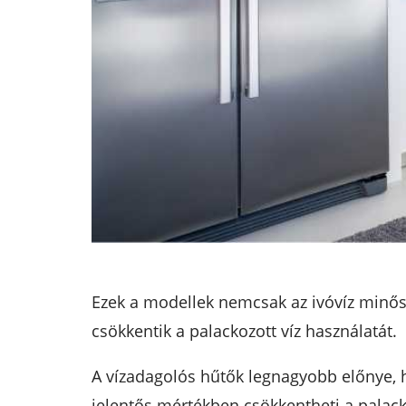
Ezek a modellek nemcsak az ivóvíz minősé
csökkentik a palackozott víz használatát.
A vízadagolós hűtők legnagyobb előnye, h
jelentős mértékben csökkentheti a palacko