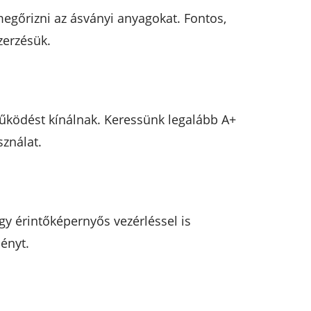
 megőrizni az ásványi anyagokat. Fontos,
zerzésük.
űködést kínálnak. Keressünk legalább A+
ználat.
gy érintőképernyős vezérléssel is
ményt.