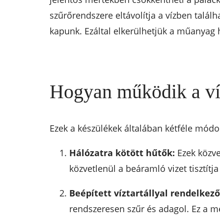
szűrőrendszere eltávolítja a vízben találha
kapunk. Ezáltal elkerülhetjük a műanyag
Hogyan működik a ví
Ezek a készülékek általában kétféle módon 
Hálózatra kötött hűtők:
Ezek közvet
közvetlenül a beáramló vizet tisztítj
Beépített víztartállyal rendelkez
rendszeresen szűr és adagol. Ez a m