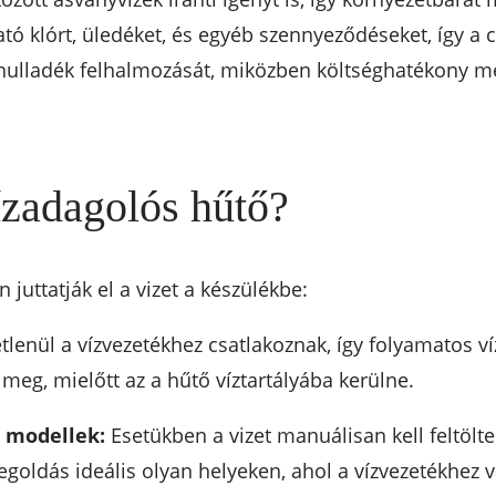
tó klórt, üledéket, és egyéb szennyeződéseket, így a csa
 hulladék felhalmozását, miközben költséghatékony m
zadagolós hűtő?
juttatják el a vizet a készülékbe:
lenül a vízvezetékhez csatlakoznak, így folyamatos ví
a meg, mielőtt az a hűtő víztartályába kerülne.
ő modellek:
Esetükben a vizet manuálisan kell feltölte
egoldás ideális olyan helyeken, ahol a vízvezetékhez