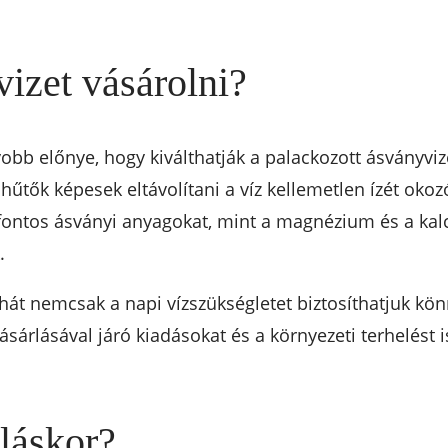
izet vásárolni?
obb előnye, hogy kiválthatják a palackozott ásványviz
űtők képesek eltávolítani a víz kellemetlen ízét okoz
fontos ásványi anyagokat, mint a magnézium és a kal
.
hát nemcsak a napi vízszükségletet biztosíthatjuk k
sárlásával járó kiadásokat és a környezeti terhelést i
rláskor?