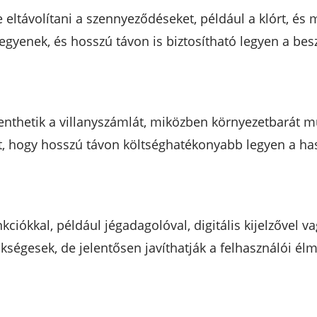
e eltávolítani a szennyeződéseket, például a klórt, és
egyenek, és hosszú távon is biztosítható legyen a bes
nthetik a villanyszámlát, miközben környezetbarát m
t, hogy hosszú távon költséghatékonyabb legyen a has
iókkal, például jégadagolóval, digitális kijelzővel va
kségesek, de jelentősen javíthatják a felhasználói él