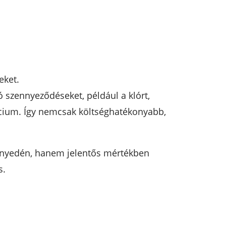
eket.
ó szennyeződéseket, például a klórt,
cium. Így nemcsak költséghatékonyabb,
önnyedén, hanem jelentős mértékben
s.