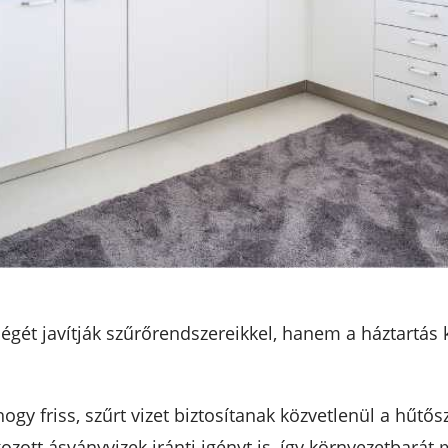
gét javítják szűrőrendszereikkel, hanem a háztartás 
ogy friss, szűrt vizet biztosítanak közvetlenül a hűt
zott ásványvizek iránti igényt is, így környezetbarát