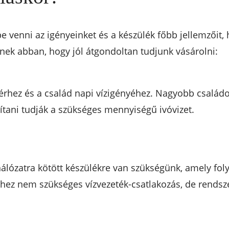
be venni az igényeinket és a készülék főbb jellemzőit,
nek abban, hogy jól átgondoltan tudjunk vásárolni:
érhez és a család napi vízigényéhez. Nagyobb család
ítani tudják a szükséges mennyiségű ivóvizet.
hálózatra kötött készülékre van szükségünk, amely foly
lyhez nem szükséges vízvezeték-csatlakozás, de rendsze