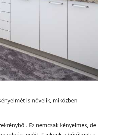
kényelmét is növelik, miközben
őszekrényből. Ez nemcsak kényelmes, de
 megoldást nyújt. Ezeknek a hűtőknek a