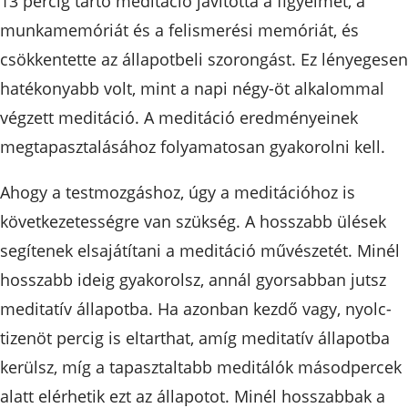
13 percig tartó meditáció javította a figyelmet, a
munkamemóriát és a felismerési memóriát, és
csökkentette az állapotbeli szorongást. Ez lényegesen
hatékonyabb volt, mint a napi négy-öt alkalommal
végzett meditáció. A meditáció eredményeinek
megtapasztalásához folyamatosan gyakorolni kell.
Ahogy a testmozgáshoz, úgy a meditációhoz is
következetességre van szükség. A hosszabb ülések
segítenek elsajátítani a meditáció művészetét. Minél
hosszabb ideig gyakorolsz, annál gyorsabban jutsz
meditatív állapotba. Ha azonban kezdő vagy, nyolc-
tizenöt percig is eltarthat, amíg meditatív állapotba
kerülsz, míg a tapasztaltabb meditálók másodpercek
alatt elérhetik ezt az állapotot. Minél hosszabbak a