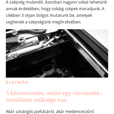
A szépség mulandó. Azonban nagyon sokat tehetünk
annak érdekében, hogy sokáig szépek maradjunk. A
cikkben 3 olyan dolgot mutatunk be, amelyek
segítenek a szépségünk megőrzésében.
ÉLETMÓD
5 kéziszerszám, amire egy vízvezeték-
szerelőnek szüksége van
Akár szivárgás javításáról, akár medenceszűrő