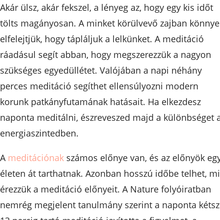
Akár ülsz, akár fekszel, a lényeg az, hogy egy kis időt
tölts magányosan. A minket körülvevő zajban könny
elfelejtjük, hogy tápláljuk a lelkünket. A meditáció
ráadásul segít abban, hogy megszerezzük a nagyon
szükséges egyedüllétet. Valójában a napi néhány
perces meditáció segíthet ellensúlyozni modern
korunk patkányfutamának hatásait. Ha elkezdesz
naponta meditálni, észreveszed majd a különbséget 
energiaszintedben.
A
meditációnak
számos előnye van, és az előnyök eg
életen át tarthatnak. Azonban hosszú időbe telhet, m
érezzük a meditáció előnyeit. A Nature folyóiratban
nemrég megjelent tanulmány szerint a naponta kétsz