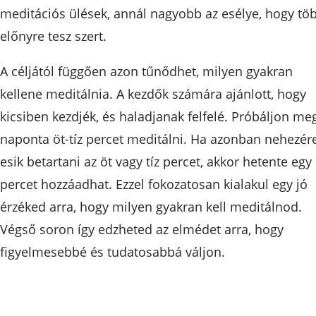
meditációs ülések, annál nagyobb az esélye, hogy tö
előnyre tesz szert.
A céljától függően azon tűnődhet, milyen gyakran
kellene meditálnia. A kezdők számára ajánlott, hogy
kicsiben kezdjék, és haladjanak felfelé. Próbáljon me
naponta öt-tíz percet meditálni. Ha azonban nehezér
esik betartani az öt vagy tíz percet, akkor hetente egy
percet hozzáadhat. Ezzel fokozatosan kialakul egy jó
érzéked arra, hogy milyen gyakran kell meditálnod.
Végső soron így edzheted az elmédet arra, hogy
figyelmesebbé és tudatosabbá váljon.