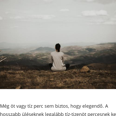
Még öt vagy tíz perc sem biztos, hogy elegendő. A
hosszabb üléseknek legalább tíz-tizenöt percesnek ke