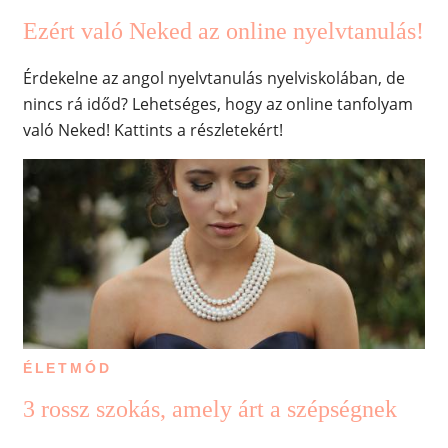
Ezért való Neked az online nyelvtanulás!
Érdekelne az angol nyelvtanulás nyelviskolában, de
nincs rá időd? Lehetséges, hogy az online tanfolyam
való Neked! Kattints a részletekért!
ÉLETMÓD
3 rossz szokás, amely árt a szépségnek