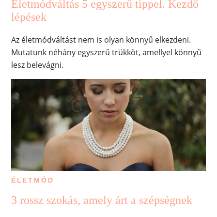
Életmódváltás 5 egyszerű tippel. Kezdő
lépések
Az életmódváltást nem is olyan könnyű elkezdeni.
Mutatunk néhány egyszerű trükköt, amellyel könnyű
lesz belevágni.
ÉLETMÓD
3 rossz szokás, amely árt a szépségnek