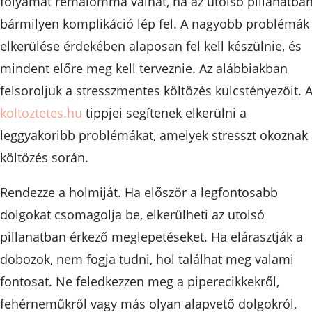
folyamat rémálommá válhat, ha az utolsó pillanatba
bármilyen komplikáció lép fel. A nagyobb problémák
elkerülése érdekében alaposan fel kell készülnie, és
mindent előre meg kell terveznie. Az alábbiakban
felsoroljuk a stresszmentes költözés kulcstényezőit. 
koltoztetes.hu
tippjei segítenek elkerülni a
leggyakoribb problémákat, amelyek stresszt okoznak
költözés során.
Rendezze a holmiját. Ha először a legfontosabb
dolgokat csomagolja be, elkerülheti az utolsó
pillanatban érkező meglepetéseket. Ha elárasztják a
dobozok, nem fogja tudni, hol találhat meg valami
fontosat. Ne feledkezzen meg a piperecikkekről,
fehérneműkről vagy más olyan alapvető dolgokról,