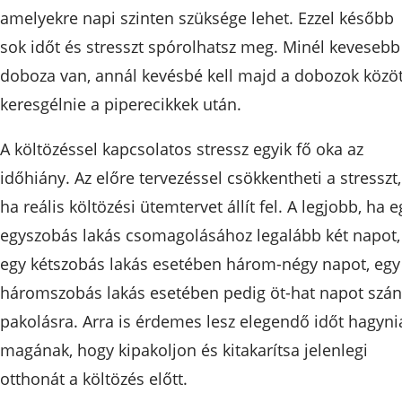
amelyekre napi szinten szüksége lehet. Ezzel később
sok időt és stresszt spórolhatsz meg. Minél kevesebb
doboza van, annál kevésbé kell majd a dobozok közöt
keresgélnie a piperecikkek után.
A költözéssel kapcsolatos stressz egyik fő oka az
időhiány. Az előre tervezéssel csökkentheti a stresszt,
ha reális költözési ütemtervet állít fel. A legjobb, ha e
egyszobás lakás csomagolásához legalább két napot,
egy kétszobás lakás esetében három-négy napot, egy
háromszobás lakás esetében pedig öt-hat napot szán
pakolásra. Arra is érdemes lesz elegendő időt hagyni
magának, hogy kipakoljon és kitakarítsa jelenlegi
otthonát a költözés előtt.