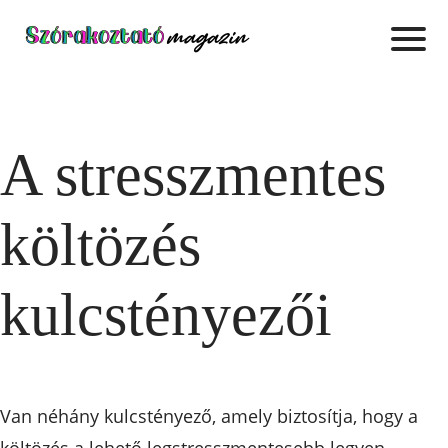
A stresszmentes
költözés
kulcstényezői
Van néhány kulcstényező, amely biztosítja, hogy a
költözés a lehető legstresszmentesebb legyen.